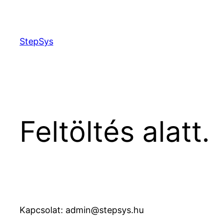
Skip
to
content
StepSys
Feltöltés alatt.
Kapcsolat: admin@stepsys.hu